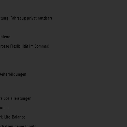
tung (Fahrzeug privat nutzbar)
ählend
rosse Flexibilität im Sommer)
Weiterbildungen
ge Sozialleistungen
räumen
rk-Life-Balance
chätzen deine Inputs