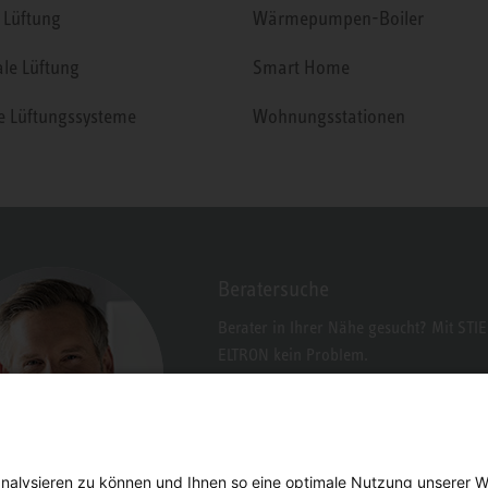
 Lüftung
Wärmepumpen-Boiler
ale Lüftung
Smart Home
le Lüftungssysteme
Wohnungsstationen
Beratersuche
Berater in Ihrer Nähe gesucht? Mit STI
ELTRON kein Problem.
nalysieren zu können und Ihnen so eine optimale Nutzung unserer W