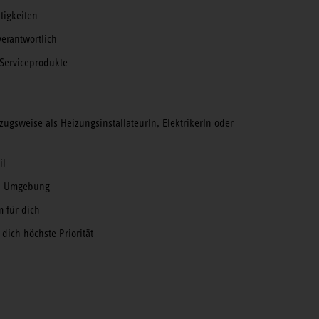
tigkeiten
verantwortlich
 Serviceprodukte
ugsweise als HeizungsinstallateurIn, ElektrikerIn oder
il
en Umgebung
m für dich
dich höchste Priorität