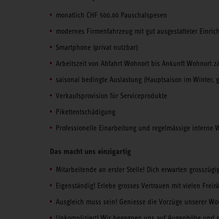
monatlich CHF 500.00 Pauschalspesen
modernes Firmenfahrzeug mit gut ausgestatteter Einrich
Smartphone (privat nutzbar)
Arbeitszeit von Abfahrt Wohnort bis Ankunft Wohnort z
saisonal bedingte Auslastung (Hauptsaison im Winter, g
Verkaufsprovision für Serviceprodukte
Pikettentschädigung
Professionelle Einarbeitung und regelmässige interne 
Das macht uns einzigartig
Mitarbeitende an erster Stelle! Dich erwarten grosszügi
Eigenständig! Erlebe grosses Vertrauen mit vielen Frei
Ausgleich muss sein! Geniesse die Vorzüge unserer Wo
Unkompliziert! Wir begegnen uns auf Augenhöhe und s