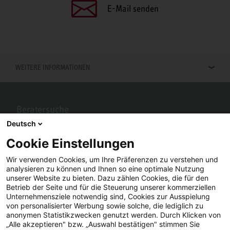
E-Mail senden
WEITERE INFORMATIONEN
Beratersuche
Deutsch
Berater in Ihrer Nähe gesucht? Mit STIEBEL ELTRON kein Problem.
Cookie Einstellungen
Wir verwenden Cookies, um Ihre Präferenzen zu verstehen und
analysieren zu können und Ihnen so eine optimale Nutzung
unserer Website zu bieten. Dazu zählen Cookies, die für den
Betrieb der Seite und für die Steuerung unserer kommerziellen
Unternehmensziele notwendig sind, Cookies zur Ausspielung
von personalisierter Werbung sowie solche, die lediglich zu
anonymen Statistikzwecken genutzt werden. Durch Klicken von
„Alle akzeptieren" bzw. „Auswahl bestätigen" stimmen Sie
Facebook
YouTube
LinkedIn