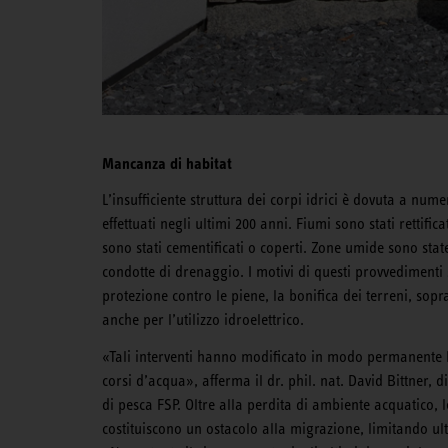
Mancanza di habitat
L’insufficiente struttura dei corpi idrici è dovuta a nume
effettuati negli ultimi 200 anni. Fiumi sono stati rettifica
sono stati cementificati o coperti. Zone umide sono stat
condotte di drenaggio. I motivi di questi provvedimenti 
protezione contro le piene, la bonifica dei terreni, sopr
anche per l’utilizzo idroelettrico.
«Tali interventi hanno modificato in modo permanente la
corsi d’acqua», afferma il dr. phil. nat. David Bittner, d
di pesca FSP. Oltre alla perdita di ambiente acquatico, le
costituiscono un ostacolo alla migrazione, limitando ult