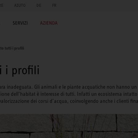
RE
AIUTO
DE
FR
A
SERVIZI
AZIENDA
o tutti i profili
 i profili
ura inadeguata. Gli animali e le piante acquatiche non hanno un h
one dell’habitat è interesse di tutti. Infatti un ecosistema intatt
lorizzazione dei corsi d’acqua, coinvolgendo anche i clienti fina