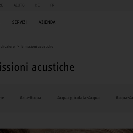
RE
AIUTO
DE
FR
A
SERVIZI
AZIENDA
di calore
Emissioni acustiche
ssioni acustiche
one
Aria-Acqua
Acqua glicolata-Acqua
Acqua-A