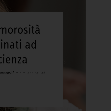
umorosità
inati ad
icienza
rumorosità minimi abbinati ad