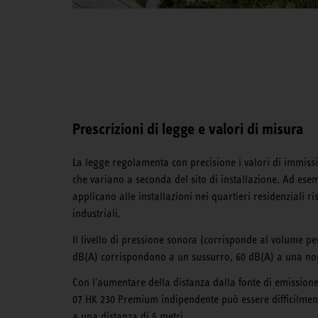
Prescrizioni di legge e valori di misura
La legge regolamenta con precisione i valori di immissio
che variano a seconda del sito di installazione. Ad esemp
applicano alle installazioni nei quartieri residenziali ri
industriali.
Il livello di pressione sonora (corrisponde al volume per
dB(A) corrispondono a un sussurro, 60 dB(A) a una no
Con l'aumentare della distanza dalla fonte di emission
07 HK 230 Premium indipendente può essere difficilmen
a una distanza di 5 metri.