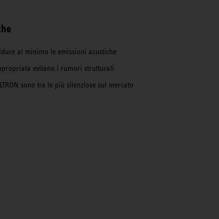
che
duce al minimo le emissioni acustiche
ppropriata evitano i rumori strutturali
LTRON sono tra le più silenziose sul mercato