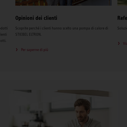
Opinioni dei clienti
Ref
odotti
Scoprite perché i clienti hanno scelto una pompa di calore di
Soluzi
ienti
STIEBEL ELTRON.
otti.
Vi
Per saperne di più