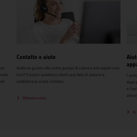
Contatto e aiuto
Aiut
app
one
Avete un guasto alla vostra pompa di calore e non sapete cosa
 modo
fare? Il nostro assistenza clienti sarà lieto di aiutarvi a
I nost
 ed
soddisfare la vostra richiesta.
dopo 
o l'un
attiva
Ottenere aiuto
Ai