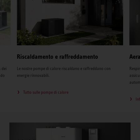
Riscaldamento e raffreddamento
Aer
 dei
Le nostre pompe di calore riscaldano e raffreddano con
Respir
ndo
energie rinnovabili.
assic
automa
Tutto sulle pompe di calore
In