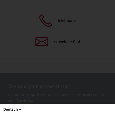
Telefonate
Scrivete e-Mail
Ricerca di partner specializzati
Cercate partner specializzati nei vostri dintorni? Con STIEBEL ELTRON
non c’è problema.
Deutsch