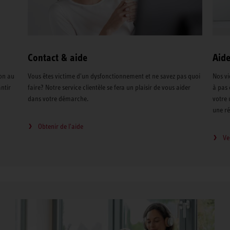
Contact & aide
Aide
on au
Vous êtes victime d'un dysfonctionnement et ne savez pas quoi
Nos vi
ntir
faire? Notre service clientèle se fera un plaisir de vous aider
à pas
dans votre démarche.
votre 
une ré
Obtenir de l'aide
Ve