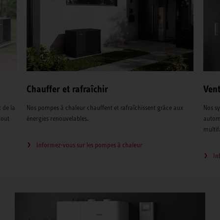
Chauffer et rafraîchir
Vent
 de la
Nos pompes à chaleur chauffent et rafraîchissent grâce aux
Nos sy
tout
énergies renouvelables.
automa
multif
Informez-vous sur les pompes à chaleur
In