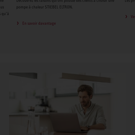
rne
Découvrez les raisons qui ont poussé des clients à choisir une
Les pr
ous
pompe à chaleur STIEBEL ELTRON.
s qu’à
Ve
En savoir davantage