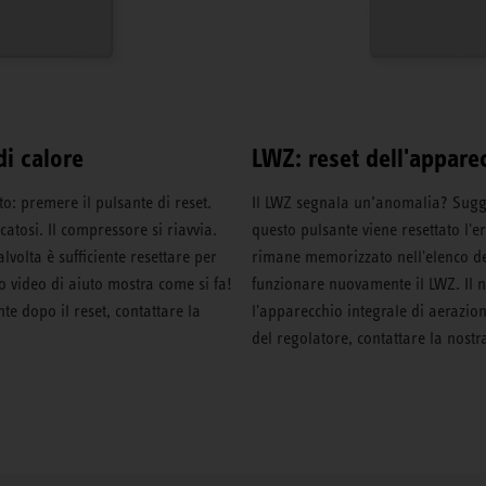
di calore
LWZ: reset dell'appare
 premere il pulsante di reset.
Il LWZ segnala un’anomalia? Sugg
atosi. Il compressore si riavvia.
questo pulsante viene resettato l'er
volta è sufficiente resettare per
rimane memorizzato nell'elenco degl
o video di aiuto mostra come si fa!
funzionare nuovamente il LWZ. Il n
e dopo il reset, contattare la
l'apparecchio integrale di aerazio
del regolatore, contattare la nostra