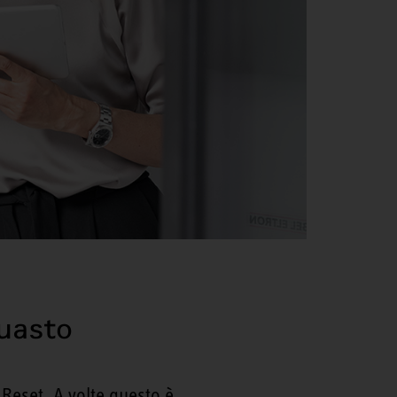
guasto
 Reset. A volte questo è