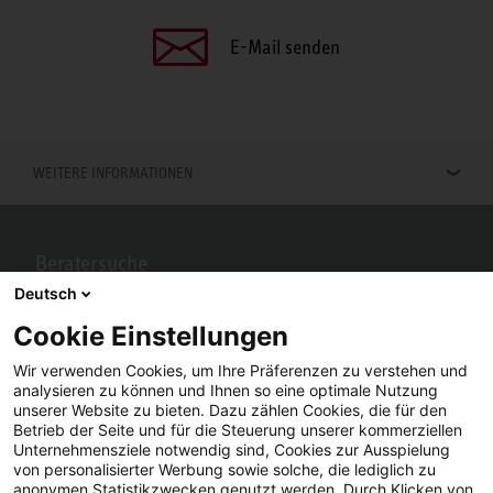
E-Mail senden
WEITERE INFORMATIONEN
Beratersuche
Deutsch
Berater in Ihrer Nähe gesucht? Mit STIEBEL ELTRON kein Problem.
Cookie Einstellungen
Wir verwenden Cookies, um Ihre Präferenzen zu verstehen und
analysieren zu können und Ihnen so eine optimale Nutzung
unserer Website zu bieten. Dazu zählen Cookies, die für den
Betrieb der Seite und für die Steuerung unserer kommerziellen
Unternehmensziele notwendig sind, Cookies zur Ausspielung
von personalisierter Werbung sowie solche, die lediglich zu
anonymen Statistikzwecken genutzt werden. Durch Klicken von