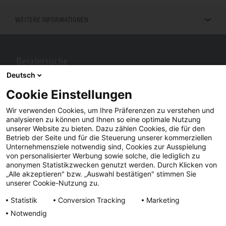
WEITERE INFORMATIONEN
Beratersuche
Deutsch
Berater in Ihrer Nähe gesucht? Mit STIEBEL ELTRON kein Problem.
Cookie Einstellungen
Wir verwenden Cookies, um Ihre Präferenzen zu verstehen und
analysieren zu können und Ihnen so eine optimale Nutzung
unserer Website zu bieten. Dazu zählen Cookies, die für den
Betrieb der Seite und für die Steuerung unserer kommerziellen
Unternehmensziele notwendig sind, Cookies zur Ausspielung
von personalisierter Werbung sowie solche, die lediglich zu
anonymen Statistikzwecken genutzt werden. Durch Klicken von
„Alle akzeptieren" bzw. „Auswahl bestätigen" stimmen Sie
Facebook
YouTube
LinkedIn
unserer Cookie-Nutzung zu.
Statistik
Conversion Tracking
Marketing
Instagram
Notwendig