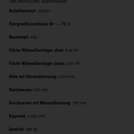
Technisches Datenblatt
Bestellnummer:
205051
Energieeffizienzklasse (A+ → F):
B
Nenninhalt:
586 l
Fläche Wärmeübertrager oben:
5,00 m²
Fläche Wärmeübertrager unten:
2,00 m²
Höhe mit Wärmedämmung:
1910 mm
Durchmesser:
650 mm
Durchmesser mit Wärmedämmung:
750 mm
Kippmaß:
2.065 mm
Gewicht:
188 kg