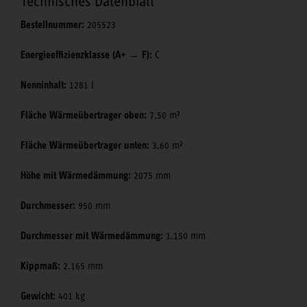
Technisches Datenblatt
Bestellnummer:
205523
Energieeffizienzklasse (A+ → F):
C
Nenninhalt:
1281 l
Fläche Wärmeübertrager oben:
7,50 m²
Fläche Wärmeübertrager unten:
3,60 m²
Höhe mit Wärmedämmung:
2075 mm
Durchmesser:
950 mm
Durchmesser mit Wärmedämmung:
1.150 mm
Kippmaß:
2.165 mm
Gewicht:
401 kg