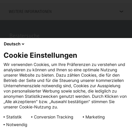
WEITERE INFORMATIONEN
Beratersuche
Deutsch
Berater in Ihrer Nähe gesucht? Mit STIEBEL ELTRON kein Problem.
Cookie Einstellungen
Wir verwenden Cookies, um Ihre Präferenzen zu verstehen und
analysieren zu können und Ihnen so eine optimale Nutzung
unserer Website zu bieten. Dazu zählen Cookies, die für den
Betrieb der Seite und für die Steuerung unserer kommerziellen
Unternehmensziele notwendig sind, Cookies zur Ausspielung
von personalisierter Werbung sowie solche, die lediglich zu
anonymen Statistikzwecken genutzt werden. Durch Klicken von
„Alle akzeptieren" bzw. „Auswahl bestätigen" stimmen Sie
Facebook
YouTube
LinkedIn
unserer Cookie-Nutzung zu.
Statistik
Conversion Tracking
Marketing
Instagram
Notwendig