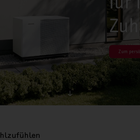
für 
Zuh
Zum persö
hlzufühlen