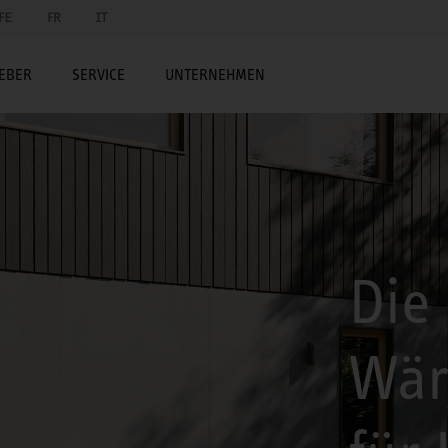
FE
FR
IT
EBER
SERVICE
UNTERNEHMEN
Die 
Wä