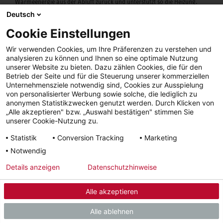
Wärmeenergie aus der Abluft zurück und unterstützt so die Heizung.
Ausserdem setzen Sie das Gerät problemlos auch zur passiven Kühlung
Deutsch
ein.
Cookie Einstellungen
Wir verwenden Cookies, um Ihre Präferenzen zu verstehen und
Zum Produkt
analysieren zu können und Ihnen so eine optimale Nutzung
unserer Website zu bieten. Dazu zählen Cookies, die für den
Betrieb der Seite und für die Steuerung unserer kommerziellen
Unternehmensziele notwendig sind, Cookies zur Ausspielung
von personalisierter Werbung sowie solche, die lediglich zu
anonymen Statistikzwecken genutzt werden. Durch Klicken von
„Alle akzeptieren" bzw. „Auswahl bestätigen" stimmen Sie
unserer Cookie-Nutzung zu.
Statistik
Conversion Tracking
Marketing
Notwendig
Details anzeigen
Datenschutzhinweise
Alle akzeptieren
Alle ablehnen
LWZ 07.1 Premium HKL 230