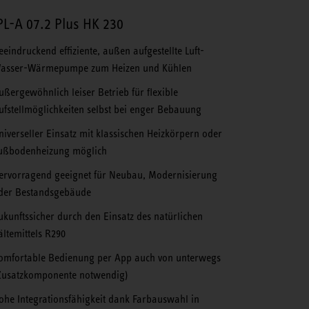
L-A 07.2 Plus HK 230
eeindruckend effiziente, außen aufgestellte Luft-
asser-Wärmepumpe zum Heizen und Kühlen
ußergewöhnlich leiser Betrieb für flexible
ufstellmöglichkeiten selbst bei enger Bebauung
niverseller Einsatz mit klassischen Heizkörpern oder
ußbodenheizung möglich
ervorragend geeignet für Neubau, Modernisierung
der Bestandsgebäude
ukunftssicher durch den Einsatz des natürlichen
ältemittels R290
omfortable Bedienung per App auch von unterwegs
Zusatzkomponente notwendig)
ohe Integrationsfähigkeit dank Farbauswahl in