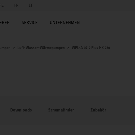
FE
FR
IT
EBER
SERVICE
UNTERNEHMEN
umpen
Luft-Wasser-Wärmepumpen
WPL-A 07.2 Plus HK 230
Downloads
Schemafinder
Zubehör