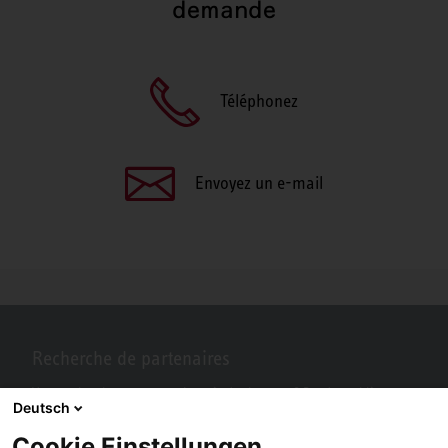
demande
Téléphonez
Envoyez un e-mail
Recherche de partenaires
Vous recherchez un partenaire près de chez vous? Pas de problème
Deutsch
avec STIEBEL ELTRON.
Cookie Einstellungen