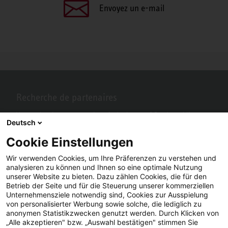
Envoyez un e-mail
Recherche de partenaires
Vous recherchez un partenaire près de chez vous? Pas de problème
Deutsch
avec STIEBEL ELTRON.
Cookie Einstellungen
Wir verwenden Cookies, um Ihre Präferenzen zu verstehen und
analysieren zu können und Ihnen so eine optimale Nutzung
unserer Website zu bieten. Dazu zählen Cookies, die für den
Betrieb der Seite und für die Steuerung unserer kommerziellen
Unternehmensziele notwendig sind, Cookies zur Ausspielung
von personalisierter Werbung sowie solche, die lediglich zu
anonymen Statistikzwecken genutzt werden. Durch Klicken von
„Alle akzeptieren" bzw. „Auswahl bestätigen" stimmen Sie
Facebook
YouTube
LinkedIn