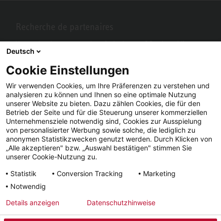
Recherche de partenaires
Vous recherchez un partenaire près de chez vous? Pas de problème
Deutsch
avec STIEBEL ELTRON.
Cookie Einstellungen
Wir verwenden Cookies, um Ihre Präferenzen zu verstehen und
analysieren zu können und Ihnen so eine optimale Nutzung
unserer Website zu bieten. Dazu zählen Cookies, die für den
Betrieb der Seite und für die Steuerung unserer kommerziellen
Unternehmensziele notwendig sind, Cookies zur Ausspielung
von personalisierter Werbung sowie solche, die lediglich zu
anonymen Statistikzwecken genutzt werden. Durch Klicken von
„Alle akzeptieren" bzw. „Auswahl bestätigen" stimmen Sie
Facebook
YouTube
LinkedIn
unserer Cookie-Nutzung zu.
Statistik
Conversion Tracking
Marketing
Instagram
Notwendig
Details anzeigen
Datenschutzhinweise
Impressum
CGV
Confidentialité
Délais de livraison