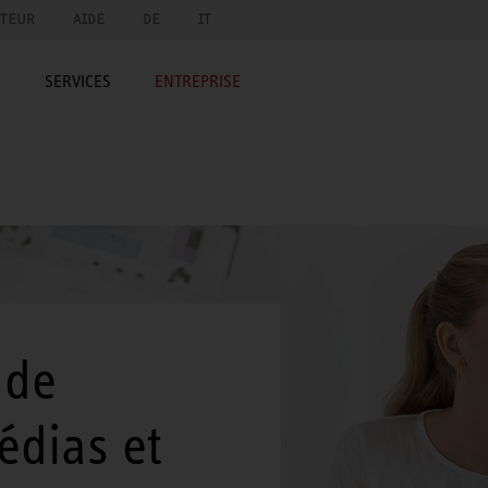
UTEUR
AIDE
DE
IT
E
SERVICES
ENTREPRISE
 de
dias et