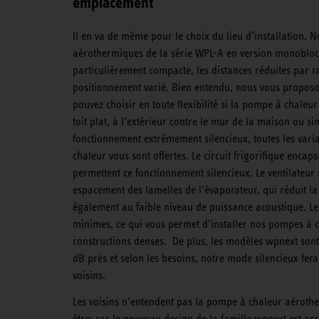
emplacement
Il en va de même pour le choix du lieu d’installation.
aérothermiques de la série WPL-A en version monobloc 
particulièrement compacte, les distances réduites par 
positionnement varié. Bien entendu, nous vous proposon
pouvez choisir en toute flexibilité si la pompe à chaleur
toit plat, à l’extérieur contre le mur de la maison ou 
fonctionnement extrêmement silencieux, toutes les varia
chaleur vous sont offertes. Le circuit frigorifique enca
permettent ce fonctionnement silencieux. Le ventilateur
espacement des lamelles de l’évaporateur, qui réduit la 
également au faible niveau de puissance acoustique. Le
minimes, ce qui vous permet d’installer nos pompes à
constructions denses. De plus, les modèles wpnext sont
dB près et selon les besoins, notre mode silencieux fe
voisins.
Les voisins n’entendent pas la pompe à chaleur aéroth
être: car le nouveau design de la famille wpnext est ac