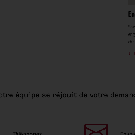
En
Sai
eng
che
otre équipe se réjouit de votre deman
Téléphonez
Envoy