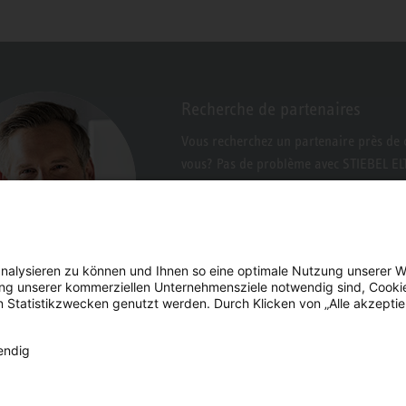
Recherche de partenaires
Vous recherchez un partenaire près de 
vous? Pas de problème avec STIEBEL E
nalysieren zu können und Ihnen so eine optimale Nutzung unserer W
erung unserer kommerziellen Unternehmensziele notwendig sind, Cooki
n Statistikzwecken genutzt werden. Durch Klicken von „Alle akzepti
endig
ison
Facebook
YouTube
LinkedIn
Instagram