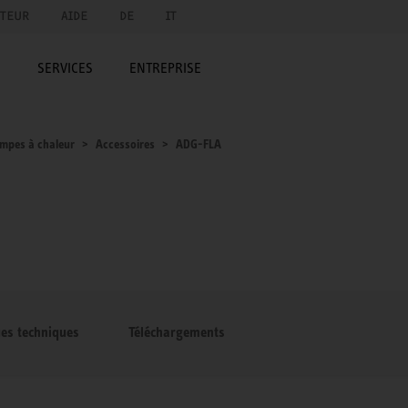
UTEUR
AIDE
DE
IT
E
SERVICES
ENTREPRISE
mpes à chaleur
Accessoires
ADG-FLA
ues techniques
Téléchargements