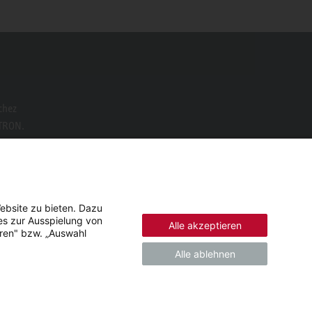
chez
LTRON.
ebsite zu bieten. Dazu
es zur Ausspielung von
Alle akzeptieren
eren" bzw. „Auswahl
Alle ablehnen
© 2026 - STIEBEL ELTRON GmbH & Co. KG (DE)