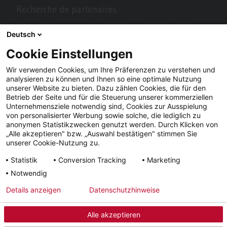
Recherche de partenaires
Vous recherchez un partenaire près de chez vous? Pas de problème
Deutsch
avec STIEBEL ELTRON.
Cookie Einstellungen
Wir verwenden Cookies, um Ihre Präferenzen zu verstehen und
analysieren zu können und Ihnen so eine optimale Nutzung
unserer Website zu bieten. Dazu zählen Cookies, die für den
Betrieb der Seite und für die Steuerung unserer kommerziellen
Unternehmensziele notwendig sind, Cookies zur Ausspielung
von personalisierter Werbung sowie solche, die lediglich zu
anonymen Statistikzwecken genutzt werden. Durch Klicken von
„Alle akzeptieren" bzw. „Auswahl bestätigen" stimmen Sie
Facebook
YouTube
LinkedIn
unserer Cookie-Nutzung zu.
Statistik
Conversion Tracking
Marketing
Instagram
Notwendig
Details anzeigen
Datenschutzhinweise
Impressum
CGV
Confidentialité
Délais de livraison
Alle akzeptieren
© 2026 - STIEBEL ELTRON GmbH & Co. KG (DE)