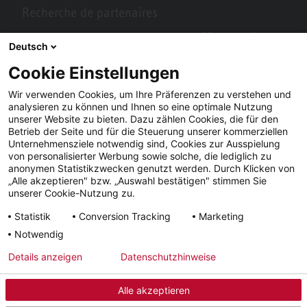
Recherche de partenaires
Vous recherchez un partenaire près de chez vous? Pas de problème
Deutsch
avec STIEBEL ELTRON.
Cookie Einstellungen
Wir verwenden Cookies, um Ihre Präferenzen zu verstehen und
analysieren zu können und Ihnen so eine optimale Nutzung
unserer Website zu bieten. Dazu zählen Cookies, die für den
Betrieb der Seite und für die Steuerung unserer kommerziellen
Unternehmensziele notwendig sind, Cookies zur Ausspielung
von personalisierter Werbung sowie solche, die lediglich zu
anonymen Statistikzwecken genutzt werden. Durch Klicken von
„Alle akzeptieren" bzw. „Auswahl bestätigen" stimmen Sie
Facebook
YouTube
LinkedIn
unserer Cookie-Nutzung zu.
Statistik
Conversion Tracking
Marketing
Instagram
Notwendig
Details anzeigen
Datenschutzhinweise
Impressum
CGV
Confidentialité
Délais de livraison
Alle akzeptieren
© 2026 - STIEBEL ELTRON GmbH & Co. KG (DE)