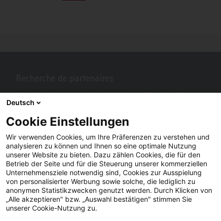
Recherche de partenaires
Vous recherchez un partenaire près de chez vous? Pas de problème
Deutsch
avec STIEBEL ELTRON.
Cookie Einstellungen
Wir verwenden Cookies, um Ihre Präferenzen zu verstehen und
analysieren zu können und Ihnen so eine optimale Nutzung
unserer Website zu bieten. Dazu zählen Cookies, die für den
Betrieb der Seite und für die Steuerung unserer kommerziellen
Unternehmensziele notwendig sind, Cookies zur Ausspielung
von personalisierter Werbung sowie solche, die lediglich zu
anonymen Statistikzwecken genutzt werden. Durch Klicken von
„Alle akzeptieren" bzw. „Auswahl bestätigen" stimmen Sie
Facebook
YouTube
LinkedIn
unserer Cookie-Nutzung zu.