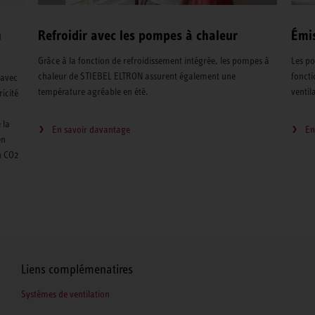
n
Refroidir avec les pompes à chaleur
Émis
Grâce à la fonction de refroidissement intégrée, les pompes à
Les po
chaleur de STIEBEL ELTRON assurent également une
fonct
 avec
température agréable en été.
ventil
ricité
 la
En savoir davantage
En
en
n CO2
Liens complémenatires
Systèmes de ventilation