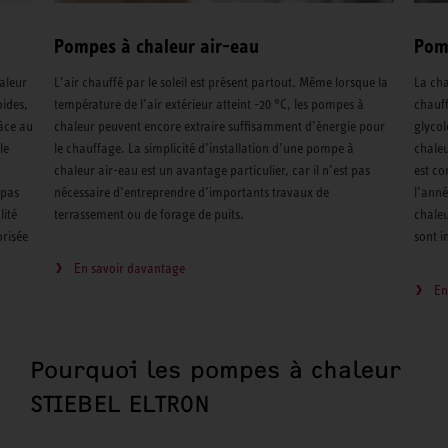
Pompes à chaleur air-eau
Pom
aleur
L’air chauffé par le soleil est présent partout. Même lorsque la
La cha
oides,
température de l’air extérieur atteint -20 °C, les pompes à
chauff
âce au
chaleur peuvent encore extraire suffisamment d’énergie pour
glycol
le
le chauffage. La simplicité d’installation d’une pompe à
chaleu
chaleur air-eau est un avantage particulier, car il n’est pas
est co
 pas
nécessaire d’entreprendre d’importants travaux de
l’anné
lité
terrassement ou de forage de puits.
chaleu
orisée
sont i
En savoir davantage
En
Pourquoi les pompes à chaleur
STIEBEL ELTRON