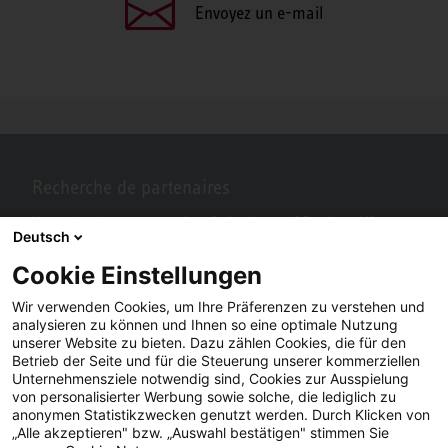
Envoyez un e-mail
Recherche de partenaires
Vous recherchez un partenaire près de chez vous? Pas de problème
Deutsch
avec STIEBEL ELTRON.
Cookie Einstellungen
Wir verwenden Cookies, um Ihre Präferenzen zu verstehen und
analysieren zu können und Ihnen so eine optimale Nutzung
unserer Website zu bieten. Dazu zählen Cookies, die für den
Betrieb der Seite und für die Steuerung unserer kommerziellen
Unternehmensziele notwendig sind, Cookies zur Ausspielung
von personalisierter Werbung sowie solche, die lediglich zu
anonymen Statistikzwecken genutzt werden. Durch Klicken von
„Alle akzeptieren" bzw. „Auswahl bestätigen" stimmen Sie
Facebook
YouTube
LinkedIn