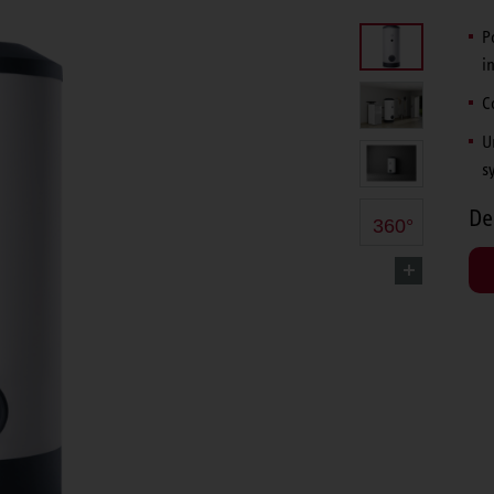
P
i
C
U
s
De
360°