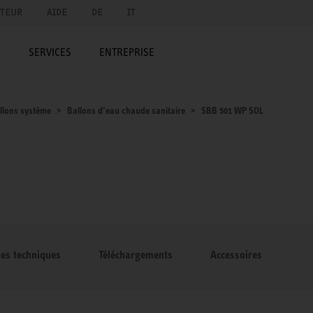
UTEUR
AIDE
DE
IT
E
SERVICES
ENTREPRISE
llons système
Ballons d’eau chaude sanitaire
SBB 501 WP SOL
ues techniques
Téléchargements
Accessoires