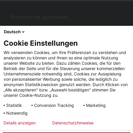
Recherche de partenaires
Vous recherchez un partenaire près de chez vous? Pas de problème
Deutsch
avec STIEBEL ELTRON.
Cookie Einstellungen
Wir verwenden Cookies, um Ihre Präferenzen zu verstehen und
analysieren zu können und Ihnen so eine optimale Nutzung
unserer Website zu bieten. Dazu zählen Cookies, die für den
Betrieb der Seite und für die Steuerung unserer kommerziellen
Unternehmensziele notwendig sind, Cookies zur Ausspielung
von personalisierter Werbung sowie solche, die lediglich zu
anonymen Statistikzwecken genutzt werden. Durch Klicken von
„Alle akzeptieren" bzw. „Auswahl bestätigen" stimmen Sie
Facebook
YouTube
LinkedIn
unserer Cookie-Nutzung zu.
Statistik
Conversion Tracking
Marketing
Instagram
Notwendig
Details anzeigen
Datenschutzhinweise
Impressum
CGV
Confidentialité
Délais de livraison