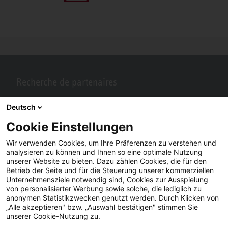
Recherche de partenaires
Vous recherchez un partenaire près de chez vous? Pas de problème
Deutsch
avec STIEBEL ELTRON.
Cookie Einstellungen
Wir verwenden Cookies, um Ihre Präferenzen zu verstehen und
analysieren zu können und Ihnen so eine optimale Nutzung
unserer Website zu bieten. Dazu zählen Cookies, die für den
Betrieb der Seite und für die Steuerung unserer kommerziellen
Unternehmensziele notwendig sind, Cookies zur Ausspielung
von personalisierter Werbung sowie solche, die lediglich zu
anonymen Statistikzwecken genutzt werden. Durch Klicken von
„Alle akzeptieren" bzw. „Auswahl bestätigen" stimmen Sie
Facebook
YouTube
LinkedIn
unserer Cookie-Nutzung zu.