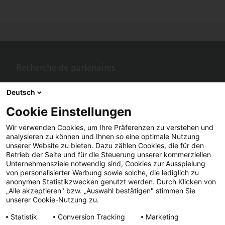
Recherche de partenaires
Vous recherchez un partenaire près de chez vous? Pas de problème
Deutsch
avec STIEBEL ELTRON.
Cookie Einstellungen
Wir verwenden Cookies, um Ihre Präferenzen zu verstehen und
analysieren zu können und Ihnen so eine optimale Nutzung
unserer Website zu bieten. Dazu zählen Cookies, die für den
Betrieb der Seite und für die Steuerung unserer kommerziellen
Unternehmensziele notwendig sind, Cookies zur Ausspielung
von personalisierter Werbung sowie solche, die lediglich zu
anonymen Statistikzwecken genutzt werden. Durch Klicken von
„Alle akzeptieren" bzw. „Auswahl bestätigen" stimmen Sie
Facebook
YouTube
LinkedIn
unserer Cookie-Nutzung zu.
Statistik
Conversion Tracking
Marketing
Instagram