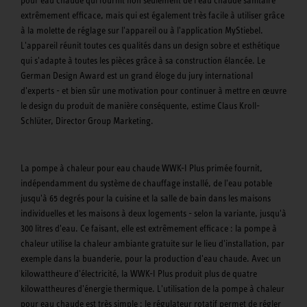
pour eau chaude qui fournit non seulement de l'eau chaude sanitaire
extrêmement efficace, mais qui est également très facile à utiliser grâce
à la molette de réglage sur l'appareil ou à l'application MyStiebel.
L'appareil réunit toutes ces qualités dans un design sobre et esthétique
qui s'adapte à toutes les pièces grâce à sa construction élancée. Le
German Design Award est un grand éloge du jury international
d'experts - et bien sûr une motivation pour continuer à mettre en œuvre
le design du produit de manière conséquente, estime Claus Kroll-
Schlüter, Director Group Marketing.
La pompe à chaleur pour eau chaude WWK-I Plus primée fournit,
indépendamment du système de chauffage installé, de l'eau potable
jusqu'à 65 degrés pour la cuisine et la salle de bain dans les maisons
individuelles et les maisons à deux logements - selon la variante, jusqu'à
300 litres d'eau. Ce faisant, elle est extrêmement efficace : la pompe à
chaleur utilise la chaleur ambiante gratuite sur le lieu d'installation, par
exemple dans la buanderie, pour la production d'eau chaude. Avec un
kilowattheure d'électricité, la WWK-I Plus produit plus de quatre
kilowattheures d'énergie thermique. L'utilisation de la pompe à chaleur
pour eau chaude est très simple : le régulateur rotatif permet de régler