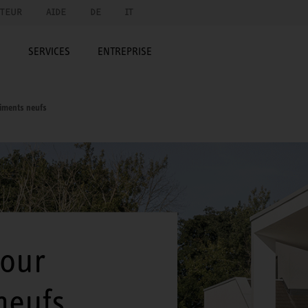
UTEUR
AIDE
DE
IT
E
SERVICES
ENTREPRISE
iments neufs
pour
neufs