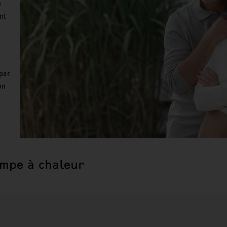
n
nt
 par
on
ompe à chaleur