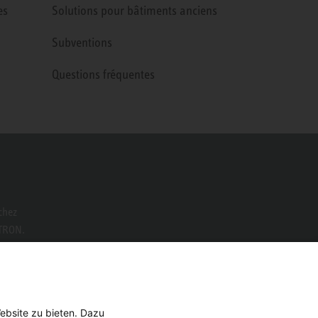
es
Solutions pour bâtiments anciens
Subventions
Questions fréquentes
chez
LTRON.
ebsite zu bieten. Dazu