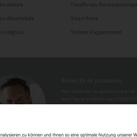
ion centrale
Chauffe-eau thermodynamiqu
ion décentralisée
Smart Home
s intégraux
Stations d'appartement
Recherche de partenaires
Vous recherchez un partenaire près de 
vous? Pas de problème avec STIEBEL E
nalysieren zu können und Ihnen so eine optimale Nutzung unserer W