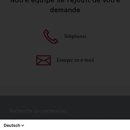
demande
Téléphonez
Envoyez un e-mail
Recherche de partenaires
Vous recherchez un partenaire près de chez vous? Pas de problème
Deutsch
avec STIEBEL ELTRON.