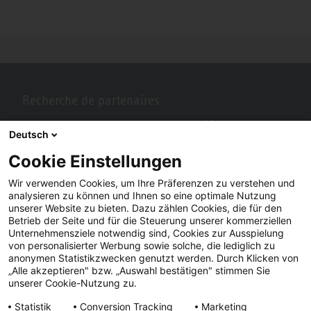
Recherche de partenaires
Vous recherchez un partenaire près de chez vous? Pas de problème
Deutsch
avec STIEBEL ELTRON.
Cookie Einstellungen
Wir verwenden Cookies, um Ihre Präferenzen zu verstehen und
analysieren zu können und Ihnen so eine optimale Nutzung
unserer Website zu bieten. Dazu zählen Cookies, die für den
Betrieb der Seite und für die Steuerung unserer kommerziellen
Unternehmensziele notwendig sind, Cookies zur Ausspielung
von personalisierter Werbung sowie solche, die lediglich zu
anonymen Statistikzwecken genutzt werden. Durch Klicken von
„Alle akzeptieren" bzw. „Auswahl bestätigen" stimmen Sie
Facebook
YouTube
LinkedIn
unserer Cookie-Nutzung zu.
Statistik
Conversion Tracking
Marketing
Instagram