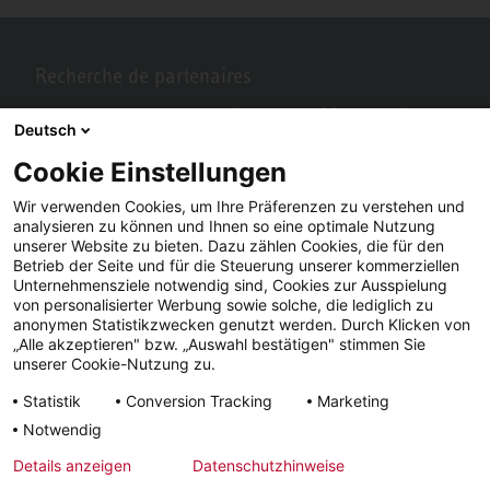
Recherche de partenaires
Vous recherchez un partenaire près de chez vous? Pas de problème
Deutsch
avec STIEBEL ELTRON.
Cookie Einstellungen
Wir verwenden Cookies, um Ihre Präferenzen zu verstehen und
analysieren zu können und Ihnen so eine optimale Nutzung
unserer Website zu bieten. Dazu zählen Cookies, die für den
Betrieb der Seite und für die Steuerung unserer kommerziellen
Unternehmensziele notwendig sind, Cookies zur Ausspielung
von personalisierter Werbung sowie solche, die lediglich zu
anonymen Statistikzwecken genutzt werden. Durch Klicken von
„Alle akzeptieren" bzw. „Auswahl bestätigen" stimmen Sie
Facebook
YouTube
LinkedIn
unserer Cookie-Nutzung zu.
Statistik
Conversion Tracking
Marketing
Instagram
Notwendig
Details anzeigen
Datenschutzhinweise