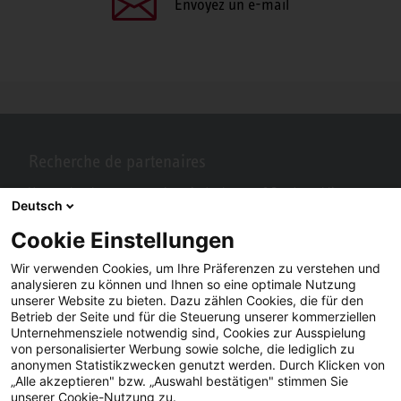
Envoyez un e-mail
Recherche de partenaires
Vous recherchez un partenaire près de chez vous? Pas de problème
Deutsch
avec STIEBEL ELTRON.
Cookie Einstellungen
Wir verwenden Cookies, um Ihre Präferenzen zu verstehen und
analysieren zu können und Ihnen so eine optimale Nutzung
unserer Website zu bieten. Dazu zählen Cookies, die für den
Betrieb der Seite und für die Steuerung unserer kommerziellen
Unternehmensziele notwendig sind, Cookies zur Ausspielung
von personalisierter Werbung sowie solche, die lediglich zu
anonymen Statistikzwecken genutzt werden. Durch Klicken von
„Alle akzeptieren" bzw. „Auswahl bestätigen" stimmen Sie
Facebook
YouTube
LinkedIn
unserer Cookie-Nutzung zu.