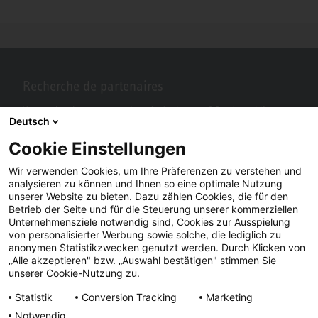
Recherche de partenaires
Vous recherchez un partenaire près de chez vous? Pas de problème
Deutsch
avec STIEBEL ELTRON.
Cookie Einstellungen
Wir verwenden Cookies, um Ihre Präferenzen zu verstehen und
analysieren zu können und Ihnen so eine optimale Nutzung
unserer Website zu bieten. Dazu zählen Cookies, die für den
Betrieb der Seite und für die Steuerung unserer kommerziellen
Unternehmensziele notwendig sind, Cookies zur Ausspielung
von personalisierter Werbung sowie solche, die lediglich zu
anonymen Statistikzwecken genutzt werden. Durch Klicken von
„Alle akzeptieren" bzw. „Auswahl bestätigen" stimmen Sie
Facebook
YouTube
LinkedIn
unserer Cookie-Nutzung zu.
Statistik
Conversion Tracking
Marketing
Instagram
Notwendig