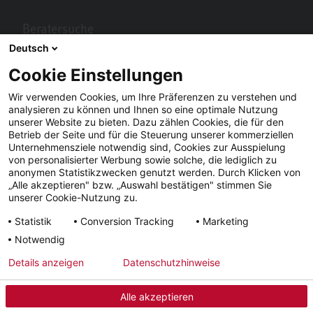
Beratersuche
Deutsch
Berater in Ihrer Nähe gesucht? Mit STIEBEL ELTRON kein Problem.
Cookie Einstellungen
Wir verwenden Cookies, um Ihre Präferenzen zu verstehen und
analysieren zu können und Ihnen so eine optimale Nutzung
unserer Website zu bieten. Dazu zählen Cookies, die für den
Betrieb der Seite und für die Steuerung unserer kommerziellen
Unternehmensziele notwendig sind, Cookies zur Ausspielung
von personalisierter Werbung sowie solche, die lediglich zu
anonymen Statistikzwecken genutzt werden. Durch Klicken von
„Alle akzeptieren" bzw. „Auswahl bestätigen" stimmen Sie
Facebook
YouTube
LinkedIn
unserer Cookie-Nutzung zu.
Statistik
Conversion Tracking
Marketing
Instagram
Notwendig
Details anzeigen
Datenschutzhinweise
Impressum
AGB
Datenschutz
Lieferfristen
Alle akzeptieren
© 2026 - STIEBEL ELTRON GmbH & Co. KG (DE)