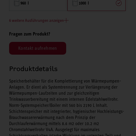
960 l
1000 l
6 weitere Ausführungen anzeigen
Fragen zum Produkt?
Kontakt aufnehmen
Produktdetails
Speicherbehälter für die Komplettierung von Wärmepumpen-
Anlagen. Er dient als Systemtrennung zur Verlängerung der
Wärmepumpen-Laufzeiten und zur gleichzeitigen
Trinkwasserbereitung mit einem internen Edelstahlwellrohr.
Norm-Systemspeicher/Boiler mit 560 bis 2190 L Inhalt.
Schichtenspeicher mit integrierter, hygienischer Hochleistungs-
Brauchwassererwärmung nach dem Prinzip der
Durchlauferwärmung mittels 8.6 m2 oder 10.2 m2
Chromstahlwellrohr V4A. Ausgelegt für maximales
Schichtungsverhalten (starke Wicklung im untersten Teil) und