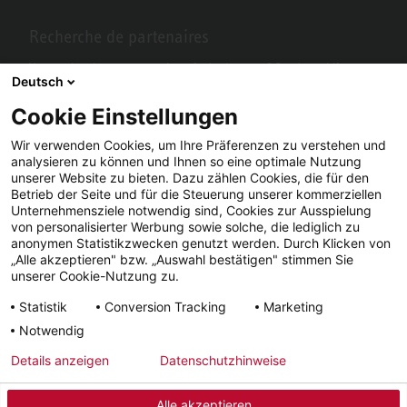
Recherche de partenaires
Vous recherchez un partenaire près de chez vous? Pas de problème
Deutsch
avec STIEBEL ELTRON.
Cookie Einstellungen
Wir verwenden Cookies, um Ihre Präferenzen zu verstehen und
analysieren zu können und Ihnen so eine optimale Nutzung
unserer Website zu bieten. Dazu zählen Cookies, die für den
Betrieb der Seite und für die Steuerung unserer kommerziellen
Unternehmensziele notwendig sind, Cookies zur Ausspielung
von personalisierter Werbung sowie solche, die lediglich zu
anonymen Statistikzwecken genutzt werden. Durch Klicken von
„Alle akzeptieren" bzw. „Auswahl bestätigen" stimmen Sie
Facebook
YouTube
LinkedIn
unserer Cookie-Nutzung zu.
Statistik
Conversion Tracking
Marketing
Instagram
Notwendig
Details anzeigen
Datenschutzhinweise
Impressum
CGV
Confidentialité
Délais de livraison
Alle akzeptieren