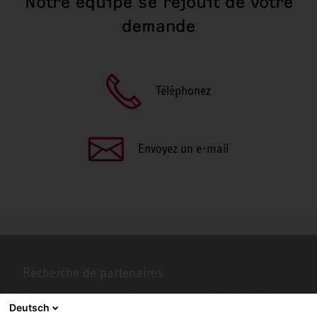
Notre équipe se réjouit de votre
demande
Téléphonez
Envoyez un e-mail
Recherche de partenaires
Vous recherchez un partenaire près de chez vous? Pas de problème
Deutsch
avec STIEBEL ELTRON.