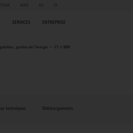
UTEUR
AIDE
DE
IT
E
SERVICES
ENTREPRISE
gulation ; gestion de l’énergie
ST-2-WW
ues techniques
Téléchargements