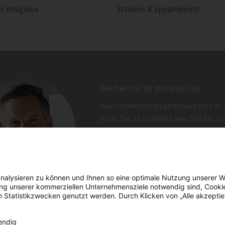
s intégraux
Stations d'appartement
Recherche de partenaires
Vous recherchez un partenaire près de 
vous? Pas de problème avec STIEBEL E
nalysieren zu können und Ihnen so eine optimale Nutzung unserer W
erung unserer kommerziellen Unternehmensziele notwendig sind, Cooki
n Statistikzwecken genutzt werden. Durch Klicken von „Alle akzepti
endig