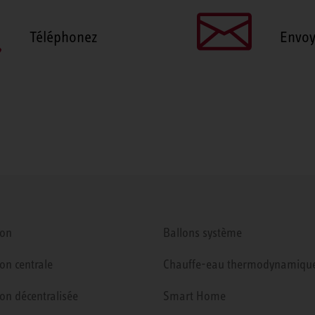
Téléphonez
Envoy
ion
Ballons système
ion centrale
Chauffe-eau thermodynamiqu
ion décentralisée
Smart Home