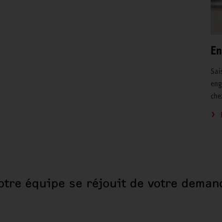
En
Sai
eng
che
otre équipe se réjouit de votre deman