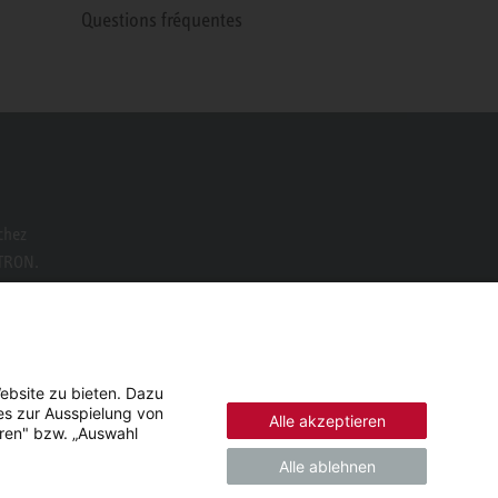
Questions fréquentes
chez
LTRON.
ebsite zu bieten. Dazu
es zur Ausspielung von
Alle akzeptieren
eren" bzw. „Auswahl
Alle ablehnen