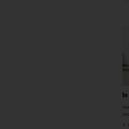
In
Inse
vin