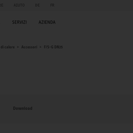
RE
AIUTO
DE
FR
A
SERVIZI
AZIENDA
di calore
Accessori
F/S-G DN25
Download