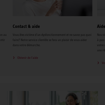
Contact & aide
Aide
on au
Vous êtes victime d'un dysfonctionnement et ne savez pas quoi
Nos vi
ntir
faire? Notre service clientèle se fera un plaisir de vous aider
à pas
dans votre démarche.
votre 
une ré
Obtenir de l'aide
Ve