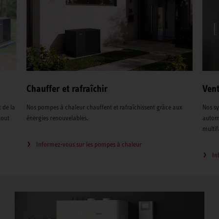
Chauffer et rafraîchir
Vent
 de la
Nos pompes à chaleur chauffent et rafraîchissent grâce aux
Nos sy
tout
énergies renouvelables.
automa
multif
Informez-vous sur les pompes à chaleur
In