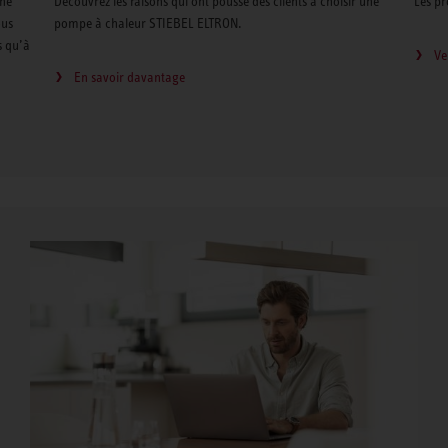
rne
Découvrez les raisons qui ont poussé des clients à choisir une
Les pr
ous
pompe à chaleur STIEBEL ELTRON.
s qu’à
Ve
En savoir davantage