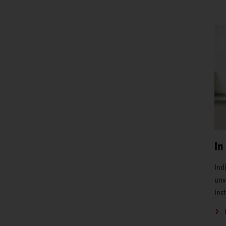
In
Ind
unv
Ins