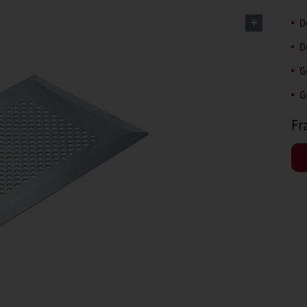
D
D
G
G
Fr