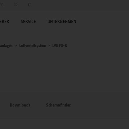
FE
FR
IT
EBER
SERVICE
UNTERNEHMEN
sanlagen
Luftverteilsystem
LVE FG-R
Downloads
Schemafinder