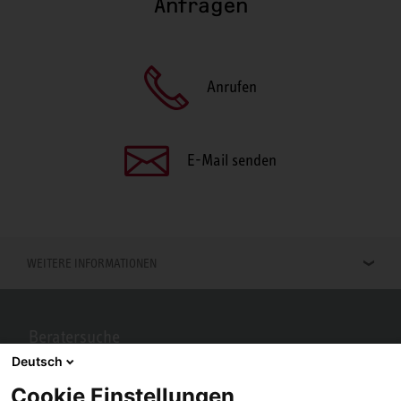
Anfragen
Anrufen
E-Mail senden
WEITERE INFORMATIONEN
Beratersuche
Deutsch
Berater in Ihrer Nähe gesucht? Mit STIEBEL ELTRON kein Problem.
Cookie Einstellungen