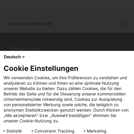
WEITERE INFORMATIONEN
Beratersuche
Deutsch
Berater in Ihrer Nähe gesucht? Mit STIEBEL ELTRON kein Problem.
Cookie Einstellungen
Wir verwenden Cookies, um Ihre Präferenzen zu verstehen und
analysieren zu können und Ihnen so eine optimale Nutzung
unserer Website zu bieten. Dazu zählen Cookies, die für den
Betrieb der Seite und für die Steuerung unserer kommerziellen
Unternehmensziele notwendig sind, Cookies zur Ausspielung
von personalisierter Werbung sowie solche, die lediglich zu
anonymen Statistikzwecken genutzt werden. Durch Klicken von
„Alle akzeptieren" bzw. „Auswahl bestätigen" stimmen Sie
Facebook
YouTube
LinkedIn
unserer Cookie-Nutzung zu.
Statistik
Conversion Tracking
Marketing
Instagram