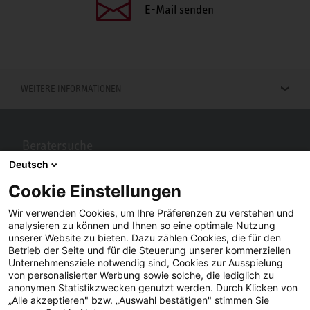
E-Mail senden
WEITERE INFORMATIONEN
Beratersuche
Deutsch
Berater in Ihrer Nähe gesucht? Mit STIEBEL ELTRON kein Problem.
Cookie Einstellungen
Wir verwenden Cookies, um Ihre Präferenzen zu verstehen und
analysieren zu können und Ihnen so eine optimale Nutzung
unserer Website zu bieten. Dazu zählen Cookies, die für den
Betrieb der Seite und für die Steuerung unserer kommerziellen
Unternehmensziele notwendig sind, Cookies zur Ausspielung
von personalisierter Werbung sowie solche, die lediglich zu
anonymen Statistikzwecken genutzt werden. Durch Klicken von
„Alle akzeptieren" bzw. „Auswahl bestätigen" stimmen Sie
Facebook
YouTube
LinkedIn