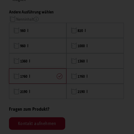
Andere Ausführung wählen
Nenninhalt
560 l
820 l
960 l
1000 l
1360 l
1360 l
1760 l
1760 l
2190 l
2190 l
Fragen zum Produkt?
Kontakt aufnehmen