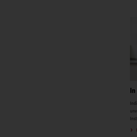
In
Ind
unv
Ins