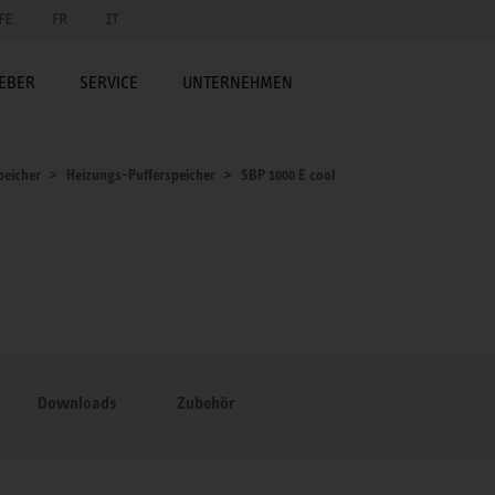
FE
FR
IT
EBER
SERVICE
UNTERNEHMEN
peicher
Heizungs-Pufferspeicher
SBP 1000 E cool
Downloads
Zubehör