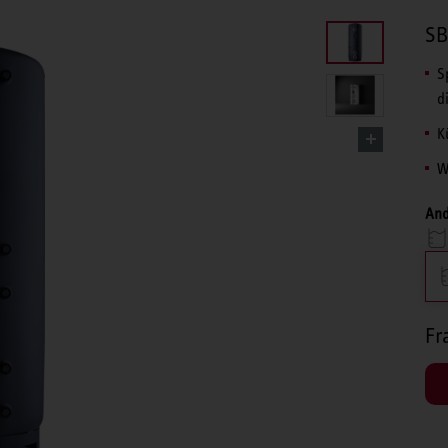
SB
S
d
K
W
And
Fr