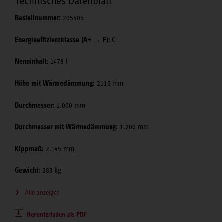
Technisches Datenblatt
Bestellnummer:
205505
Energieeffizienzklasse (A+ → F):
C
Nenninhalt:
1478 l
Höhe mit Wärmedämmung:
2115 mm
Durchmesser:
1.000 mm
Durchmesser mit Wärmedämmung:
1.200 mm
Kippmaß:
2.145 mm
Gewicht:
283 kg
Alle anzeigen
Herunterladen als PDF