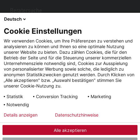
Beratersuche
Deutsch
Berater in Ihrer Nähe gesucht? Mit STIEBEL ELTRON kein Problem.
Cookie Einstellungen
Wir verwenden Cookies, um Ihre Präferenzen zu verstehen und
analysieren zu können und Ihnen so eine optimale Nutzung
unserer Website zu bieten. Dazu zählen Cookies, die für den
Betrieb der Seite und für die Steuerung unserer kommerziellen
Unternehmensziele notwendig sind, Cookies zur Ausspielung
von personalisierter Werbung sowie solche, die lediglich zu
anonymen Statistikzwecken genutzt werden. Durch Klicken von
„Alle akzeptieren" bzw. „Auswahl bestätigen" stimmen Sie
Facebook
YouTube
LinkedIn
unserer Cookie-Nutzung zu.
Statistik
Conversion Tracking
Marketing
Instagram
Notwendig
Details anzeigen
Datenschutzhinweise
Impressum
AGB
Datenschutz
Lieferfristen
Alle akzeptieren
© 2026 - STIEBEL ELTRON GmbH & Co. KG (DE)