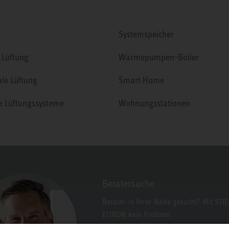
Systemspeicher
 Lüftung
Wärmepumpen-Boiler
ale Lüftung
Smart Home
le Lüftungssysteme
Wohnungsstationen
Beratersuche
Berater in Ihrer Nähe gesucht? Mit STI
ELTRON kein Problem.