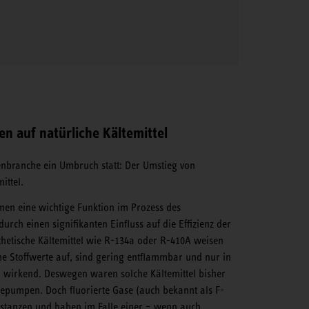
n auf natürliche Kältemittel
nbranche ein Umbruch statt: Der Umstieg von
mittel.
en eine wichtige Funktion im Prozess des
ch einen signifikanten Einfluss auf die Effizienz der
hetische Kältemittel wie R-134a oder R-410A weisen
e Stoffwerte auf, sind gering entflammbar und nur in
h wirkend. Deswegen waren solche Kältemittel bisher
mepumpen. Doch fluorierte Gase (auch bekannt als F-
stanzen und haben im Falle einer – wenn auch