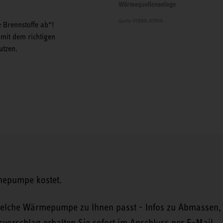
e Brennstoffe ab“!
mit dem richtigen
utzen.
mepumpe kostet.
 welche Wärmepumpe zu Ihnen passt - Infos zu Abmassen, 
svorschlag erhalten Sie sofort im Anschluss per E-Mail.