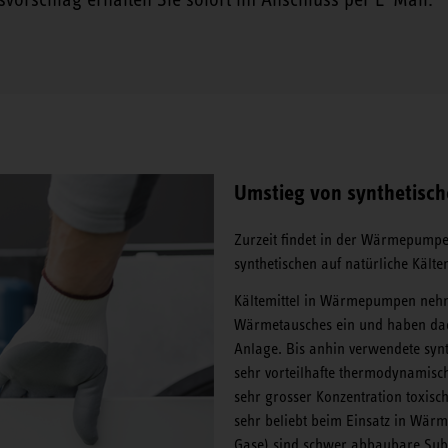
Umstieg von synthetische
Zurzeit findet in der Wärmepumpe
synthetischen auf natürliche Kälte
Kältemittel in Wärmepumpen nehm
Wärmetausches ein und haben dadur
Anlage. Bis anhin verwendete synt
sehr vorteilhafte thermodynamisch
sehr grosser Konzentration toxisc
sehr beliebt beim Einsatz in Wär
Gase) sind schwer abbaubare Sub