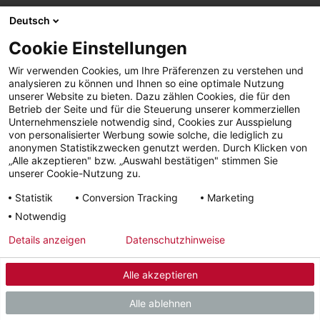
Deutsch
Cookie Einstellungen
Wir verwenden Cookies, um Ihre Präferenzen zu verstehen und
analysieren zu können und Ihnen so eine optimale Nutzung
unserer Website zu bieten. Dazu zählen Cookies, die für den
Betrieb der Seite und für die Steuerung unserer kommerziellen
Unternehmensziele notwendig sind, Cookies zur Ausspielung
von personalisierter Werbung sowie solche, die lediglich zu
anonymen Statistikzwecken genutzt werden. Durch Klicken von
„Alle akzeptieren" bzw. „Auswahl bestätigen" stimmen Sie
unserer Cookie-Nutzung zu.
Statistik
Conversion Tracking
Marketing
Notwendig
Wärmepumpe und Photovoltaik – ein
Details anzeigen
Datenschutzhinweise
unschlagbares Duo
Lohnt sich der Betrieb einer Wärmepumpe mit Photovoltaik-Strom? Na
Alle akzeptieren
klar! Mit selbst produziertem Solarstrom decken Sie auch einen grossen
Teil des Strombedarfs der Wärmepumpe über regenerative Energien
Alle ablehnen
und sind in der Lage, ihr Gebäude CO2-neutral, oder nahezu CO2 neutral