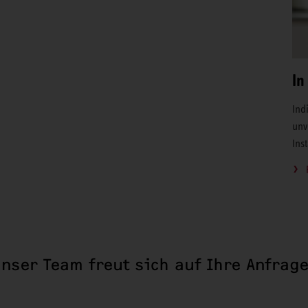
In
Ind
unv
Ins
nser Team freut sich auf Ihre Anfrag