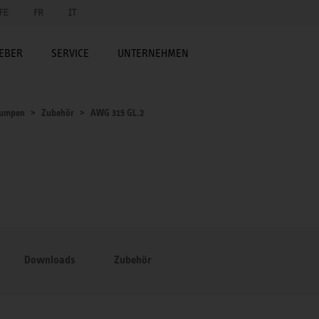
FE
FR
IT
EBER
SERVICE
UNTERNEHMEN
umpen
Zubehör
AWG 315 GL.2
Downloads
Zubehör