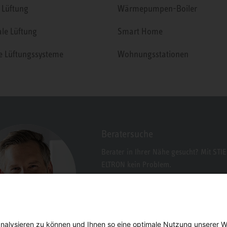
 Lüftung
Wärmepumpen-Boiler
ale Lüftung
Smart Home
le Lüftungssysteme
Wohnungsstationen
Beratersuche
Berater in Ihrer Nähe gesucht? Mit STI
ELTRON kein Problem.
nalysieren zu können und Ihnen so eine optimale Nutzung unserer W