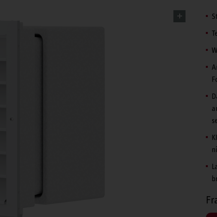
S
T
W
A
F
D
a
s
K
n
L
b
Fr