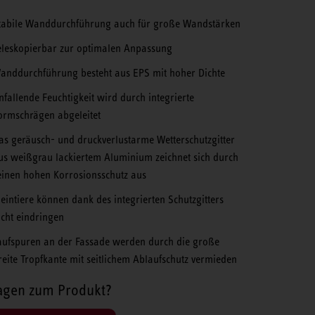
tabile Wanddurchführung auch für große Wandstärken
eleskopierbar zur optimalen Anpassung
anddurchführung besteht aus EPS mit hoher Dichte
nfallende Feuchtigkeit wird durch integrierte
ormschrägen abgeleitet
as geräusch- und druckverlustarme Wetterschutzgitter
us weißgrau lackiertem Aluminium zeichnet sich durch
einen hohen Korrosionsschutz aus
leintiere können dank des integrierten Schutzgitters
icht eindringen
aufspuren an der Fassade werden durch die große
reite Tropfkante mit seitlichem Ablaufschutz vermieden
agen zum Produkt?